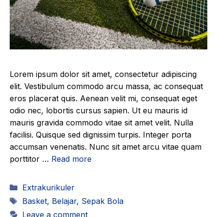
Lorem ipsum dolor sit amet, consectetur adipiscing
elit. Vestibulum commodo arcu massa, ac consequat
eros placerat quis. Aenean velit mi, consequat eget
odio nec, lobortis cursus sapien. Ut eu mauris id
mauris gravida commodo vitae sit amet velit. Nulla
facilisi. Quisque sed dignissim turpis. Integer porta
accumsan venenatis. Nunc sit amet arcu vitae quam
porttitor …
Read more
Categories
Extrakurikuler
Tags
Basket
,
Belajar
,
Sepak Bola
Leave a comment