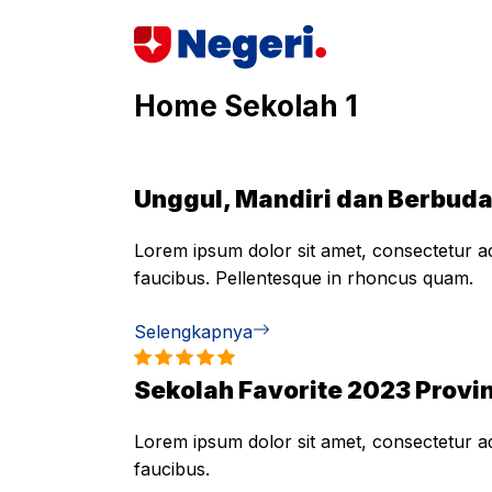
Skip
to
content
Home Sekolah 1
Unggul, Mandiri dan Berbud
Lorem ipsum dolor sit amet, consectetur adi
faucibus. Pellentesque in rhoncus quam.
Selengkapnya
Sekolah Favorite 2023 Provin
Lorem ipsum dolor sit amet, consectetur adi
faucibus.