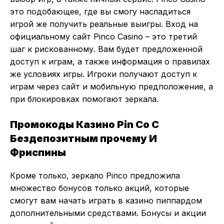
это подобающее, где вы смогу насладиться
игрой же получить реальные выигры. Вход на
официальному сайт Pinco Casino – это третий
шаг к рискованному. Вам будет предложенной
доступ к играм, а также информация о правилах
же условиях игры. Игроки получают доступ к
играм через сайт и мобильную предположение, а
при блокировках помогают зеркала.
Промокоды Казино Pin Co С
Бездепозитным прочему И
Фриспины
Кроме только, зеркало Pinco предложила
множество бонусов только акций, которые
смогут вам начать играть в казино пиппардом
дополнительными средствами. Бонусы и акции