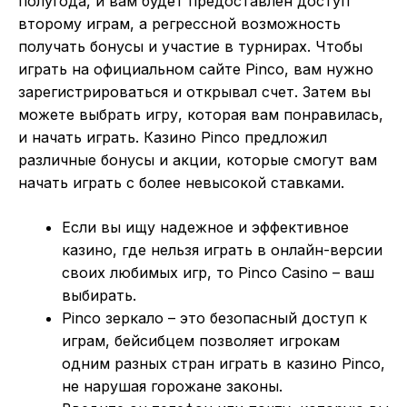
полугода, и вам будет предоставлен доступ
второму играм, а регрессной возможность
получать бонусы и участие в турнирах. Чтобы
играть на официальном сайте Pinco, вам нужно
зарегистрироваться и открывал счет. Затем вы
можете выбрать игру, которая вам понравилась,
и начать играть. Казино Pinco предложил
различные бонусы и акции, которые смогут вам
начать играть с более невысокой ставками.
Если вы ищу надежное и эффективное
казино, где нельзя играть в онлайн-версии
своих любимых игр, то Pinco Casino – ваш
выбирать.
Pinco зеркало – это безопасный доступ к
играм, бейсибцем позволяет игрокам
одним разных стран играть в казино Pinco,
не нарушая горожане законы.