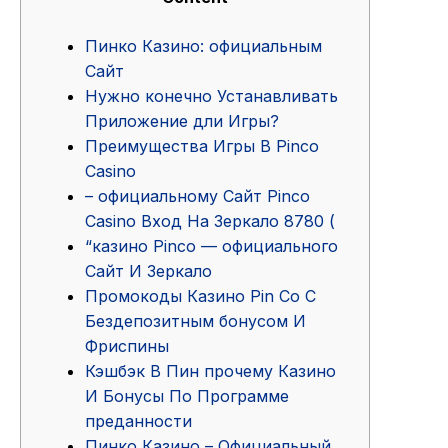
Пинко Казино: официальным
Сайт
Нужно конечно Устанавливать
Приложение дли Игры?
Преимущества Игры В Pinco
Casino
– официальному Сайт Pinco
Casino Вход На Зеркало 8780 (
“казино Pinco — официального
Сайт И Зеркало
Промокоды Казино Pin Co С
Бездепозитным бонусом И
Фриспины
Кэшбэк В Пин прочему Казино
И Бонусы По Программе
преданности
Пинко Казино – Официальный