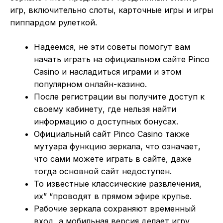
игр, включительно слоты, карточные игры и игры
пиппардом рулеткой.
Надеемся, не эти советы помогут вам
начать играть на официальном сайте Pinco
Casino и насладиться играми и этом
популярном онлайн-казино.
После регистрации вы получите доступ к
своему кабинету, где нельзя найти
информацию о доступных бонусах.
Официальный сайт Pinco Casino также
мутуара функцию зеркала, что означает,
что сами можете играть в сайте, даже
тогда основной сайт недоступен.
То известные классические развлечения,
их” “проводят в прямом эфире крупье.
Рабочие зеркала сохраняют временный
вход, а мобильная версия делает игру