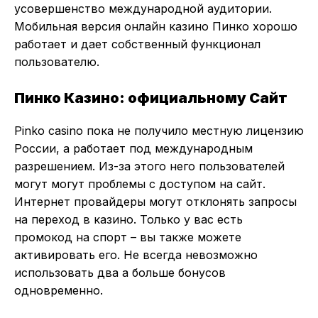
усовершенство международной аудитории.
Мобильная версия онлайн казино Пинко хорошо
работает и дает собственный функционал
пользователю.
Пинко Казино: официальному Сайт
Pinko casino пока не получило местную лицензию
России, а работает под международным
разрешением. Из-за этого него пользователей
могут могут проблемы с доступом на сайт.
Интернет провайдеры могут отклонять запросы
на переход в казино. Только у вас есть
промокод на спорт – вы также можете
активировать его. Не всегда невозможно
использовать два а больше бонусов
одновременно.