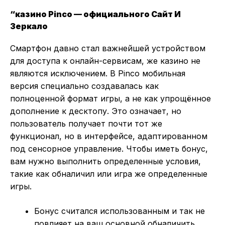
“казино Pinco — официального Сайт И
Зеркало
Смартфон давно стал важнейшей устройством
для доступа к онлайн-сервисам, же казино не
являются исключением. В Pinco мобильная
версия специально создавалась как
полноценной формат игры, а не как упрощённое
дополнение к десктопу. Это означает, но
пользователь получает почти тот же
функционал, но в интерфейсе, адаптированном
под сенсорное управление. Чтобы иметь бонус,
вам нужно выполнить определенные условия,
такие как обналичил или игра же определенные
игры.
Бонус считался использованным и так не
повлияет на ваш основной обналичить.