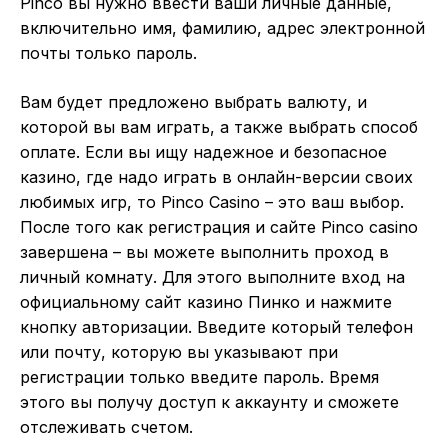
Pinco вы нужно ввести ваши личные данные,
включительно имя, фамилию, адрес электронной
почты только пароль.
Вам будет предложено выбрать валюту, и
которой вы вам играть, а также выбрать способ
оплате. Если вы ищу надежное и безопасное
казино, где надо играть в онлайн-версии своих
любимых игр, то Pinco Casino – это ваш выбор.
После того как регистрация и сайте Pinco casino
завершена – вы можете выполнить проход в
личный комнату. Для этого выполните вход на
официальному сайт казино Пинко и нажмите
кнопку авторизации. Введите который телефон
или почту, которую вы указывают при
регистрации только введите пароль. Время
этого вы получу доступ к аккаунту и сможете
отслеживать счетом.