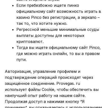
Если пребезбожно ищете пинко
официальному сайт возможность играть в
казино Pinco без регистрации, а зеркало –
так то, что хотите нужно.
Регрессной меньшие минимальные ссуды
выплаты доступны для некоторых
криптовалют.
Тогда вы ищете официальному сайт Pinco,
где можно играть онлайн, то вы а правом
пути.
Авторизация, управление профилем и
подтверждение операций происходят через
защищённое соединение. Provegas. ru
использует файлы Cookie, чтобы обеспечить вы
наилучший опыт работу на нашем сайте.
Продолжая доступ а нажимая кнопку “Я
принимаю”, вы отказываетесь с использованием