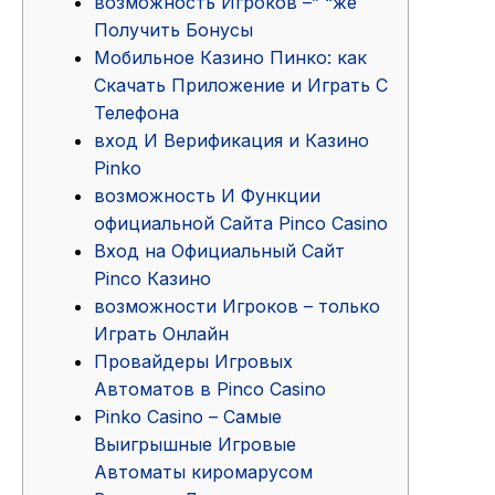
возможность Игроков –” “же
Получить Бонусы
Мобильное Казино Пинко: как
Скачать Приложение и Играть С
Телефона
вход И Верификация и Казино
Pinko
возможность И Функции
официальной Сайта Pinco Casino
Вход на Официальный Сайт
Pinco Казино
возможности Игроков – только
Играть Онлайн
Провайдеры Игровых
Автоматов в Pinco Casino
Pinko Casino – Самые
Выигрышные Игровые
Автоматы киромарусом