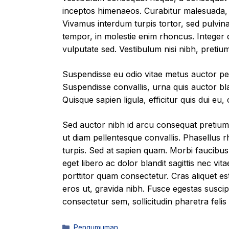
inceptos himenaeos. Curabitur malesuada, e
Vivamus interdum turpis tortor, sed pulvi
tempor, in molestie enim rhoncus. Integer 
vulputate sed. Vestibulum nisi nibh, pretium 
Suspendisse eu odio vitae metus auctor pelle
Suspendisse convallis, urna quis auctor bla
Quisque sapien ligula, efficitur quis dui e
Sed auctor nibh id arcu consequat pretium
ut diam pellentesque convallis. Phasellus r
turpis. Sed at sapien quam. Morbi faucibus,
eget libero ac dolor blandit sagittis nec vit
porttitor quam consectetur. Cras aliquet est
eros ut, gravida nibh. Fusce egestas suscipi
consectetur sem, sollicitudin pharetra felis
Categories
Pengumuman