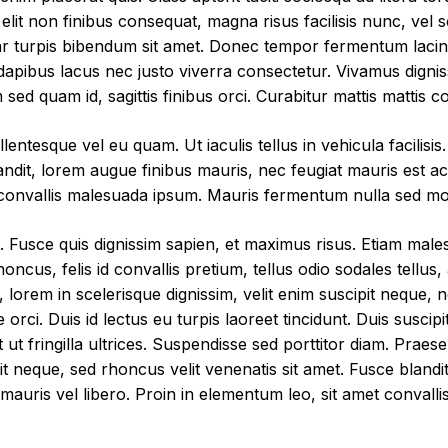
lit non finibus consequat, magna risus facilisis nunc, vel s
nar turpis bibendum sit amet. Donec tempor fermentum lac
dapibus lacus nec justo viverra consectetur. Vivamus digni
sed quam id, sagittis finibus orci. Curabitur mattis mattis co
ntesque vel eu quam. Ut iaculis tellus in vehicula facilisis. 
ndit, lorem augue finibus mauris, nec feugiat mauris est ac 
u, convallis malesuada ipsum. Mauris fermentum nulla sed mo
. Fusce quis dignissim sapien, et maximus risus. Etiam mal
honcus, felis id convallis pretium, tellus odio sodales tell
 lorem in scelerisque dignissim, velit enim suscipit neque, 
ae orci. Duis id lectus eu turpis laoreet tincidunt. Duis susci
 ut fringilla ultrices. Suspendisse sed porttitor diam. Prae
t neque, sed rhoncus velit venenatis sit amet. Fusce blandit, 
 mauris vel libero. Proin in elementum leo, sit amet convallis