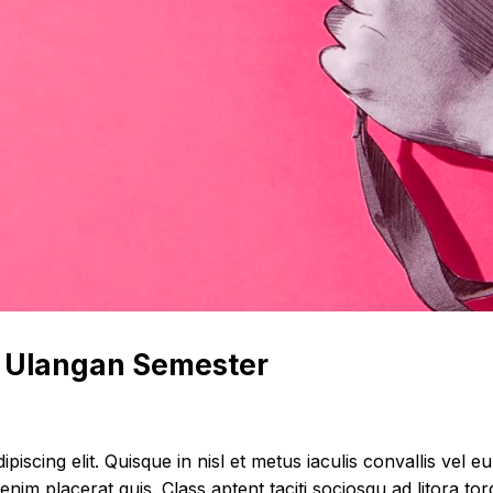
 Ulangan Semester
piscing elit. Quisque in nisl et metus iaculis convallis vel 
im placerat quis. Class aptent taciti sociosqu ad litora to