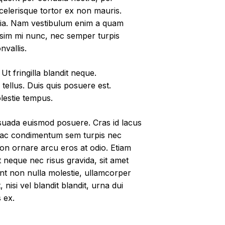
celerisque tortor ex non mauris.
inia. Nam vestibulum enim a quam
ssim mi nunc, nec semper turpis
nvallis.
Ut fringilla blandit neque.
tellus. Duis quis posuere est.
lestie tempus.
esuada euismod posuere. Cras id lacus
us, ac condimentum sem turpis nec
non ornare arcu eros at odio. Etiam
pit neque nec risus gravida, sit amet
sent non nulla molestie, ullamcorper
nisi vel blandit blandit, urna dui
 ex.