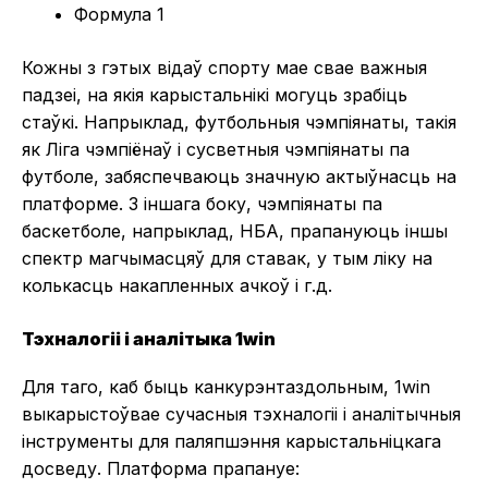
Формула 1
Кожны з гэтых відаў спорту мае свае важныя
падзеі, на якія карыстальнікі могуць зрабіць
стаўкі. Напрыклад, футбольныя чэмпіянаты, такія
як Ліга чэмпіёнаў і сусветныя чэмпіянаты па
футболе, забяспечваюць значную актыўнасць на
платформе. З іншага боку, чэмпіянаты па
баскетболе, напрыклад, НБА, прапануюць іншы
спектр магчымасцяў для ставак, у тым ліку на
колькасць накапленных ачкоў і г.д.
Тэхналогіі і аналітыка 1win
Для таго, каб быць канкурэнтаздольным, 1win
выкарыстоўвае сучасныя тэхналогіі і аналітычныя
інструменты для паляпшэння карыстальніцкага
досведу. Платформа прапануе: