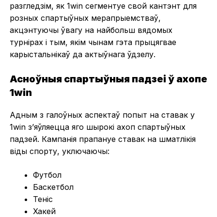
разгледзім, як 1win сегментуе свой кантэнт для
розных спартыўных мерапрыемстваў,
акцэнтуючы ўвагу на найбольш вядомых
турнірах і тым, якім чынам гэта прыцягвае
карыстальнікаў да актыўнага ўдзелу.
Асноўныя спартыўныя падзеі ў ахопе
1win
Адным з галоўных аспектаў попыт на ставак у
1win з’яўляецца яго шырокі ахоп спартыўных
падзей. Кампанія прапануе ставак на шматлікія
віды спорту, уключаючы:
Футбол
Баскетбол
Теніс
Хакей