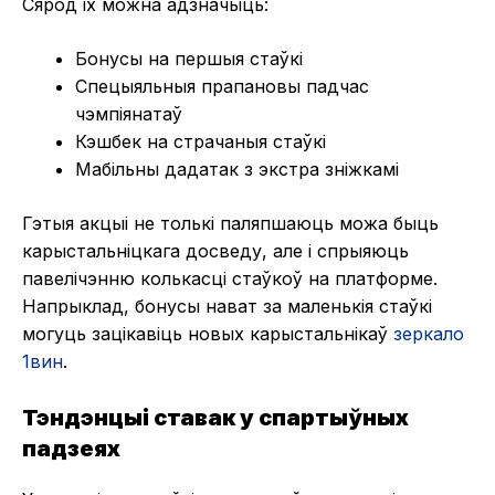
Сярод іх можна адзначыць:
Бонусы на першыя стаўкі
Спецыяльныя прапановы падчас
чэмпіянатаў
Кэшбек на страчаныя стаўкі
Мабільны дадатак з экстра зніжкамі
Гэтыя акцыі не толькі паляпшаюць можа быць
карыстальніцкага досведу, але і спрыяюць
павелічэнню колькасці стаўкоў на платформе.
Напрыклад, бонусы нават за маленькія стаўкі
могуць зацікавіць новых карыстальнікаў
зеркало
1вин
.
Тэндэнцыі ставак у спартыўных
падзеях