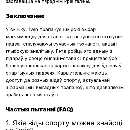
заставацца на пярэднім краі галіны.
Заключэнне
У выніку, 1win прапануе шырокі выбар
магчымасцяў для ставак на галоўныя спартыўныя
падзеі, спалучаючы сучасныя тэхналогіі, акцыі і
глыбокую аналітыку. Гэта робіць яго адным з
лідараў у свеце онлайн-ставак і прыцягвае ўсё
большую колькасць карыстальнікаў для ўдзелу ў
спартыўных падзеях. Карыстальнікі маюць
доступ да розных відаў спорту, актуальнай
інфармацыі і выгадных прапаноў, што дазваляе ім
зрабіць лепшыя стаўкі.
Частыя пытанні (FAQ)
1. Якія віды спорту можна знайсці