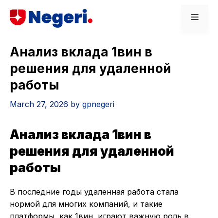
Skip
Men
to
content
Анализ вклада 1вин в
решения для удаленной
работы
March 27, 2026
by
gpnegeri
Анализ вклада 1вин в
решения для удаленной
работы
В последние годы удаленная работа стала
нормой для многих компаний, и такие
платформы, как 1вин, играют важную роль в