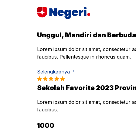
Skip
to
content
Unggul, Mandiri dan Berbud
Lorem ipsum dolor sit amet, consectetur adi
faucibus. Pellentesque in rhoncus quam.
Selengkapnya
Sekolah Favorite 2023 Provin
Lorem ipsum dolor sit amet, consectetur adi
faucibus.
1000