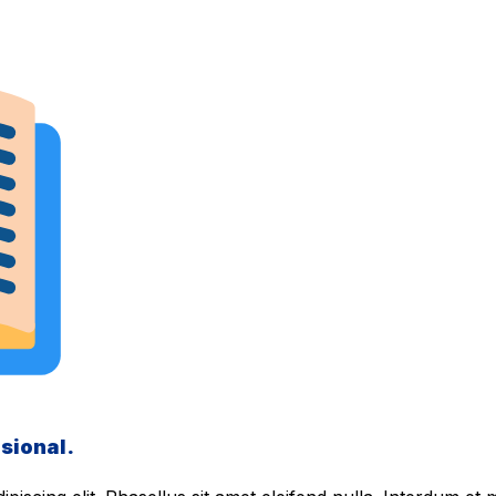
sional.