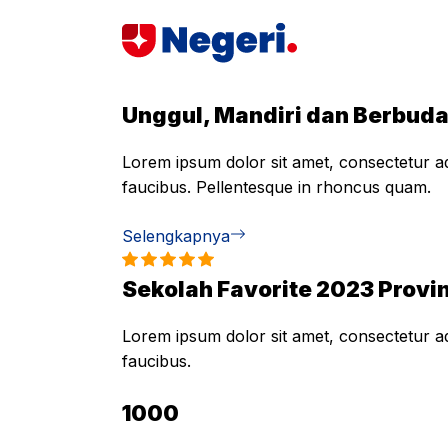
Skip
to
content
Unggul, Mandiri dan Berbud
Lorem ipsum dolor sit amet, consectetur adi
faucibus. Pellentesque in rhoncus quam.
Selengkapnya
Sekolah Favorite 2023 Provin
Lorem ipsum dolor sit amet, consectetur adi
faucibus.
1000