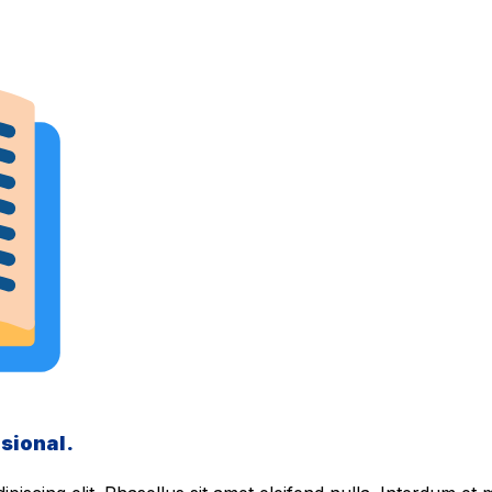
sional.