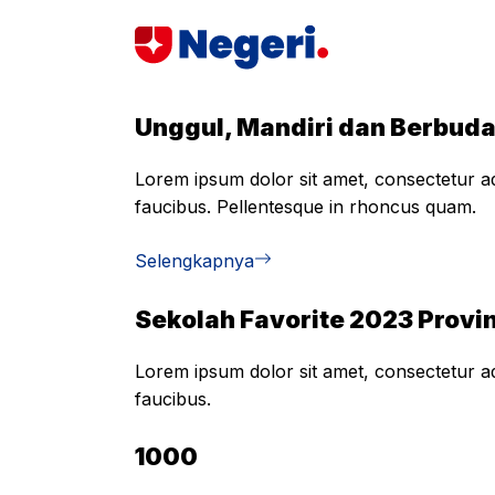
Skip
to
content
Unggul, Mandiri dan Berbud
Lorem ipsum dolor sit amet, consectetur adi
faucibus. Pellentesque in rhoncus quam.
Selengkapnya
Sekolah Favorite 2023 Provin
Lorem ipsum dolor sit amet, consectetur adi
faucibus.
1000