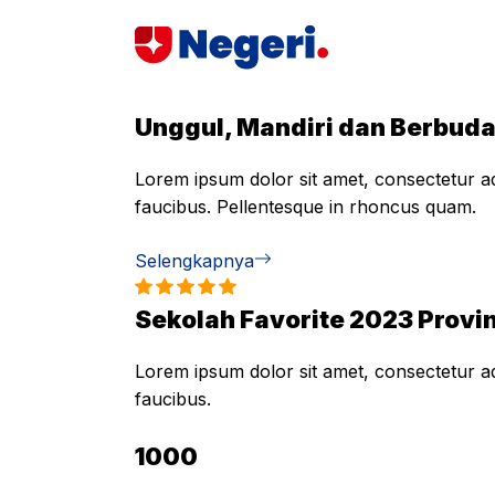
Skip
to
content
Unggul, Mandiri dan Berbud
Lorem ipsum dolor sit amet, consectetur adi
faucibus. Pellentesque in rhoncus quam.
Selengkapnya
Sekolah Favorite 2023 Provin
Lorem ipsum dolor sit amet, consectetur adi
faucibus.
1000