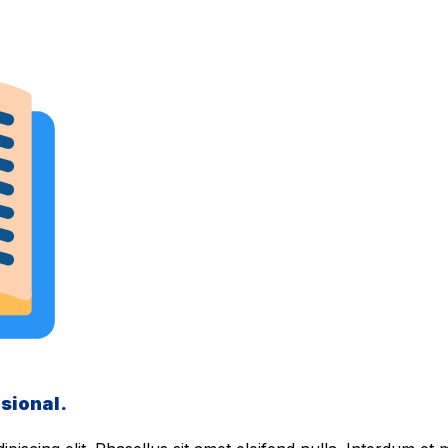
sional.