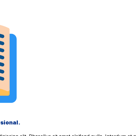
sional.