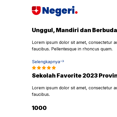
Skip
to
content
Unggul, Mandiri dan Berbud
Lorem ipsum dolor sit amet, consectetur adi
faucibus. Pellentesque in rhoncus quam.
Selengkapnya
Sekolah Favorite 2023 Provin
Lorem ipsum dolor sit amet, consectetur adi
faucibus.
1000