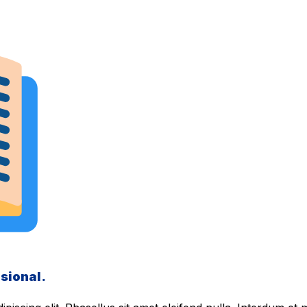
sional.