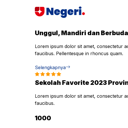
Skip
to
content
Unggul, Mandiri dan Berbud
Lorem ipsum dolor sit amet, consectetur adi
faucibus. Pellentesque in rhoncus quam.
Selengkapnya
Sekolah Favorite 2023 Provin
Lorem ipsum dolor sit amet, consectetur adi
faucibus.
1000