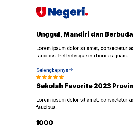
Skip
to
content
Unggul, Mandiri dan Berbud
Lorem ipsum dolor sit amet, consectetur adi
faucibus. Pellentesque in rhoncus quam.
Selengkapnya
Sekolah Favorite 2023 Provin
Lorem ipsum dolor sit amet, consectetur adi
faucibus.
1000