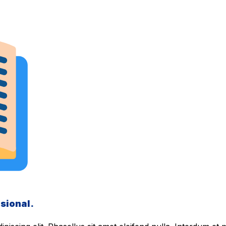
sional.