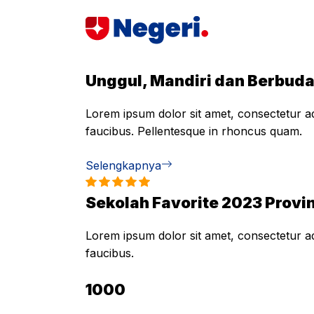
Skip
to
content
Unggul, Mandiri dan Berbud
Lorem ipsum dolor sit amet, consectetur adi
faucibus. Pellentesque in rhoncus quam.
Selengkapnya
Sekolah Favorite 2023 Provin
Lorem ipsum dolor sit amet, consectetur adi
faucibus.
1000