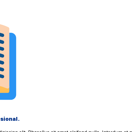
sional.