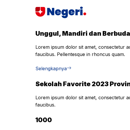
Skip
to
content
Unggul, Mandiri dan Berbud
Lorem ipsum dolor sit amet, consectetur adi
faucibus. Pellentesque in rhoncus quam.
Selengkapnya
Sekolah Favorite 2023 Provin
Lorem ipsum dolor sit amet, consectetur adi
faucibus.
1000