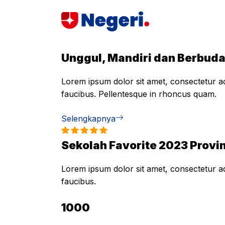
Skip
to
content
Unggul, Mandiri dan Berbud
Lorem ipsum dolor sit amet, consectetur adi
faucibus. Pellentesque in rhoncus quam.
Selengkapnya
Sekolah Favorite 2023 Provin
Lorem ipsum dolor sit amet, consectetur adi
faucibus.
1000