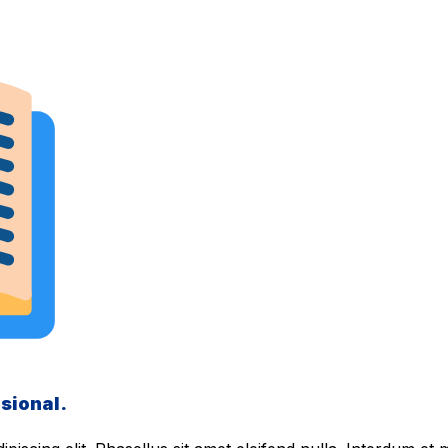
sional.