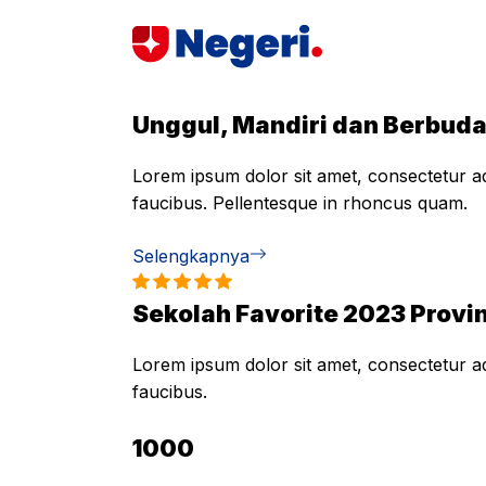
Skip
to
content
Unggul, Mandiri dan Berbud
Lorem ipsum dolor sit amet, consectetur adi
faucibus. Pellentesque in rhoncus quam.
Selengkapnya
Sekolah Favorite 2023 Provin
Lorem ipsum dolor sit amet, consectetur adi
faucibus.
1000