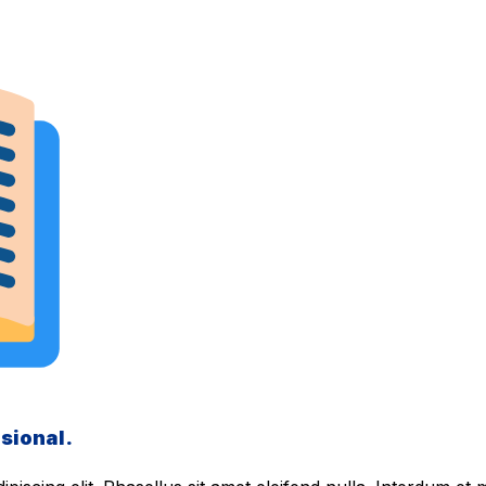
sional.