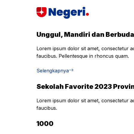
Skip
to
content
Unggul, Mandiri dan Berbud
Lorem ipsum dolor sit amet, consectetur adi
faucibus. Pellentesque in rhoncus quam.
Selengkapnya
Sekolah Favorite 2023 Provin
Lorem ipsum dolor sit amet, consectetur adi
faucibus.
1000