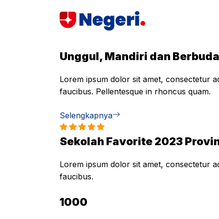
Skip
to
content
Unggul, Mandiri dan Berbud
Lorem ipsum dolor sit amet, consectetur adi
faucibus. Pellentesque in rhoncus quam.
Selengkapnya
Sekolah Favorite 2023 Provin
Lorem ipsum dolor sit amet, consectetur adi
faucibus.
1000