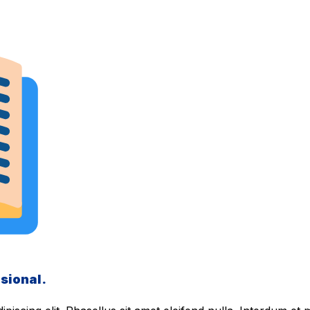
sional.