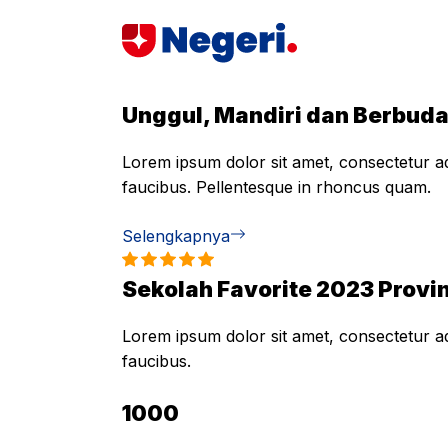
Skip
to
content
Unggul, Mandiri dan Berbud
Lorem ipsum dolor sit amet, consectetur adi
faucibus. Pellentesque in rhoncus quam.
Selengkapnya
Sekolah Favorite 2023 Provin
Lorem ipsum dolor sit amet, consectetur adi
faucibus.
1000