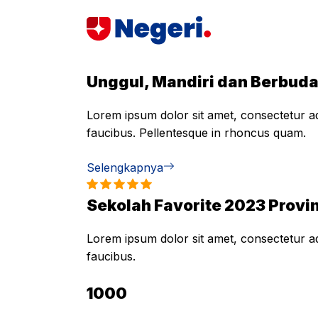
Skip
to
content
Unggul, Mandiri dan Berbud
Lorem ipsum dolor sit amet, consectetur adi
faucibus. Pellentesque in rhoncus quam.
Selengkapnya
Sekolah Favorite 2023 Provin
Lorem ipsum dolor sit amet, consectetur adi
faucibus.
1000