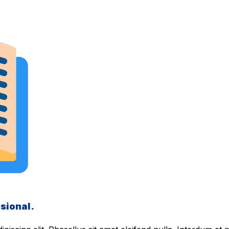
sional.