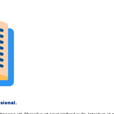
sional.