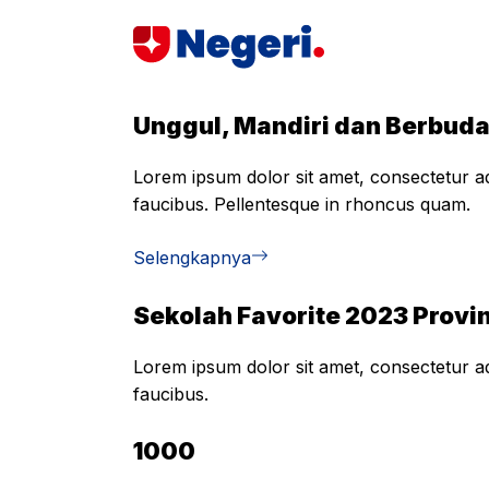
Skip
to
content
Unggul, Mandiri dan Berbud
Lorem ipsum dolor sit amet, consectetur adi
faucibus. Pellentesque in rhoncus quam.
Selengkapnya
Sekolah Favorite 2023 Provin
Lorem ipsum dolor sit amet, consectetur adi
faucibus.
1000