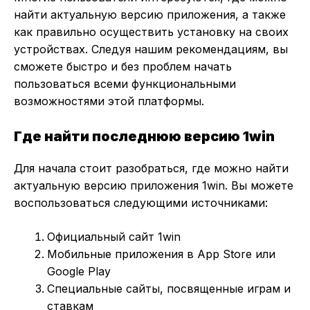
найти актуальную версию приложения, а также
как правильно осуществить установку на своих
устройствах. Следуя нашим рекомендациям, вы
сможете быстро и без проблем начать
пользоваться всеми функциональными
возможностями этой платформы.
Где найти последнюю версию 1win
Для начала стоит разобраться, где можно найти
актуальную версию приложения 1win. Вы можете
воспользоваться следующими источниками:
Официальный сайт 1win
Мобильные приложения в App Store или
Google Play
Специальные сайты, посвященные играм и
ставкам