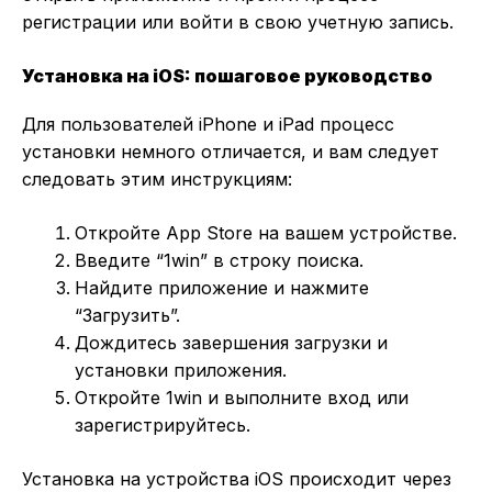
регистрации или войти в свою учетную запись.
Установка на iOS: пошаговое руководство
Для пользователей iPhone и iPad процесс
установки немного отличается, и вам следует
следовать этим инструкциям:
Откройте App Store на вашем устройстве.
Введите “1win” в строку поиска.
Найдите приложение и нажмите
“Загрузить”.
Дождитесь завершения загрузки и
установки приложения.
Откройте 1win и выполните вход или
зарегистрируйтесь.
Установка на устройства iOS происходит через